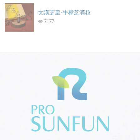
大漢芝皇-牛樟芝滴粒
7177