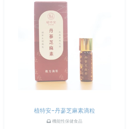
植特安-丹蔘芝麻素滴粒
機能性保健食品