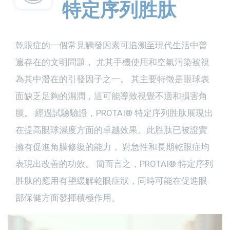
特定序列胜肽
乾眼症的一個常見觸發因素可追溯至現代生活中普
遍存在的文明問題， 尤其手機使用和空氣污染被視
為其中潛在的引發因子之一。 其主要特徵是眼球表
面缺乏足夠的濕潤，這可能導致視覺不適和損害角
膜。 經過試驗驗證，PROTAI︎® 特定序列胜肽展現出
在提高眼球濕度方面的卓越效果。此胜肽已被證實
擁有促進角膜修復的能力， 對急性和長期乾眼症均
表現出改善的功效。 簡而言之，PROTAI︎® 特定序列
胜肽的應用有望緩解乾眼症狀，同時可能在促進眼
部保健方面發揮積極作用。