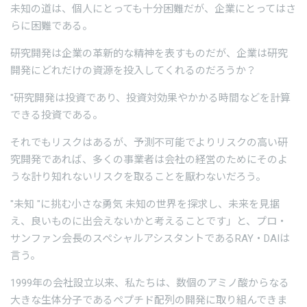
未知の道は、個人にとっても十分困難だが、企業にとってはさ
らに困難である。
研究開発は企業の革新的な精神を表すものだが、企業は研究
開発にどれだけの資源を投入してくれるのだろうか？
"研究開発は投資であり、投資対効果やかかる時間などを計算
できる投資である。
それでもリスクはあるが、予測不可能でよりリスクの高い研
究開発であれば、多くの事業者は会社の経営のためにそのよ
うな計り知れないリスクを取ることを厭わないだろう。
"未知 "に挑む小さな勇気 未知の世界を探求し、未来を見据
え、良いものに出会えないかと考えることです」と、プロ・
サンファン会長のスペシャルアシスタントであるRAY・DAIは
言う。
1999年の会社設立以来、私たちは、数個のアミノ酸からなる
大きな生体分子であるペプチド配列の開発に取り組んできま