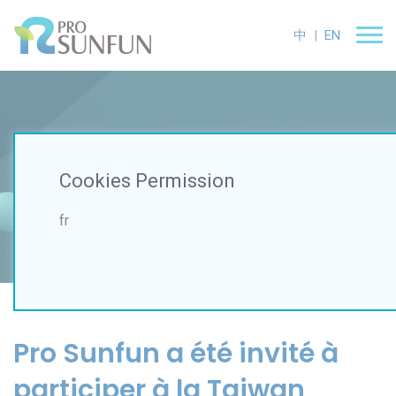
中
|
EN
Latest News
Cookies Permission
Home
News
Annonce
Pro Sunfun a été invité à participer à la Taiwan Design Fair
fr
Pro Sunfun a été invité à
participer à la Taiwan