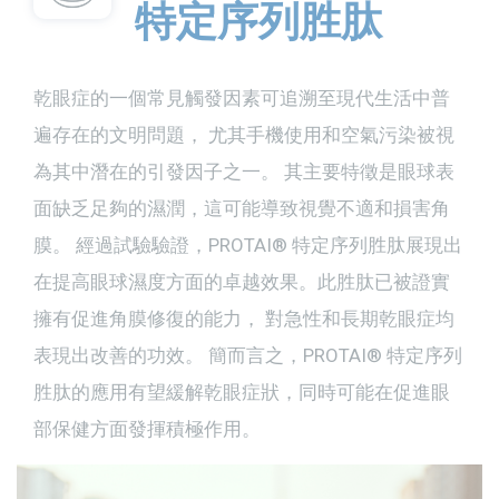
特定序列胜肽
乾眼症的一個常見觸發因素可追溯至現代生活中普
遍存在的文明問題， 尤其手機使用和空氣污染被視
為其中潛在的引發因子之一。 其主要特徵是眼球表
面缺乏足夠的濕潤，這可能導致視覺不適和損害角
膜。 經過試驗驗證，PROTAI︎® 特定序列胜肽展現出
在提高眼球濕度方面的卓越效果。此胜肽已被證實
擁有促進角膜修復的能力， 對急性和長期乾眼症均
表現出改善的功效。 簡而言之，PROTAI︎® 特定序列
胜肽的應用有望緩解乾眼症狀，同時可能在促進眼
部保健方面發揮積極作用。